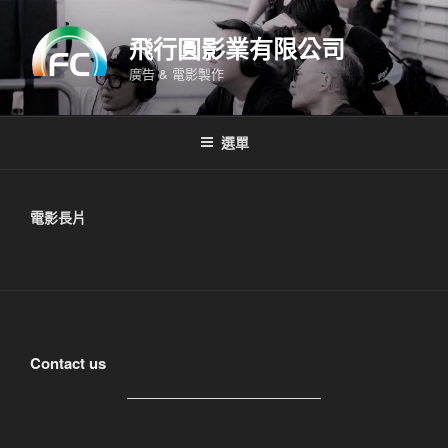
跳
至
飛行圓影業有限公司
主
廣告 & 電影製作
要
內
容
選單
電影長片
Contact us