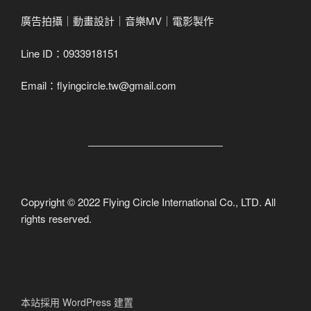
廣告拍攝｜動畫設計｜音樂MV｜電影製作
Line ID：0933918151
Email：flyingcircle.tw@gmail.com
Copyright © 2022 Flying Circle International Co., LTD. All
rights reserved.
本站採用 WordPress 建置